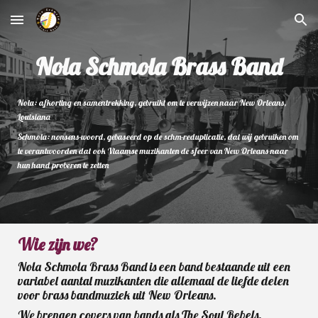
Skip to main content
Skip to navigation
Nola Schmola Brass Band
Nola: afkorting en samentrekking, gebruikt om te verwijzen naar New Orleans,
Louisiana
Schmola: nonsens-woord, gebaseerd op de schm-reduplicatie, dat wij gebruiken om
te verantwoorden dat ook Vlaamse muzikanten de sfeer van New Orleans naar
hun hand proberen te zetten
Wie zijn we?
Nola Schmola
Brass Band
is een band bestaande uit een
variabel aantal muzikanten die allemaal de liefde delen
voor brass bandmuziek uit New Orleans.
We brengen covers van bands als The Soul Rebels,