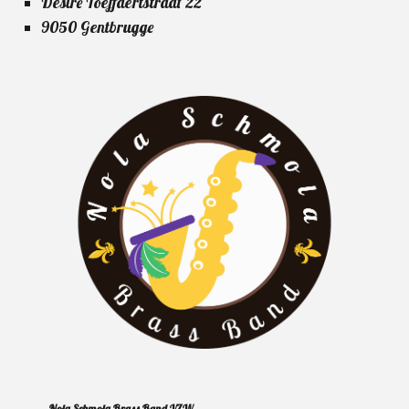
Désiré Toeffaertstraat 22
9050 Gentbrugge
Nola Schmola Brass Band VZW