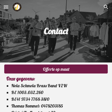
Skip to main content
Skip to navigation
Contact
Offerte op maat
Onze gegevens:
Nola Schmola Brass Band VZW
BE 1003.032.260
BE41 9734 7768 3810
Thomas Rommel: 0478203185